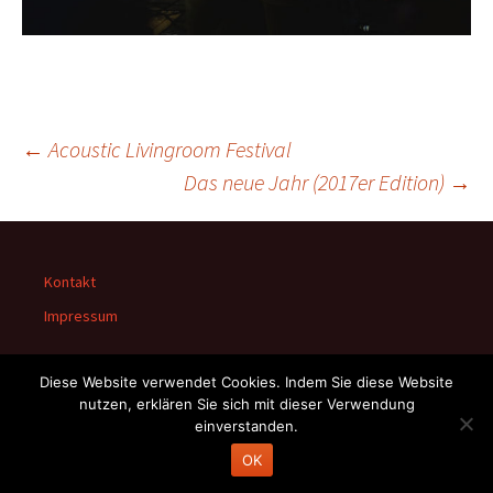
Beitrags-
←
Acoustic Livingroom Festival
Das neue Jahr (2017er Edition)
→
Navigation
Kontakt
Impressum
Diese Website verwendet Cookies. Indem Sie diese Website
nutzen, erklären Sie sich mit dieser Verwendung
einverstanden.
Stolz präsentiert von WordPress
OK