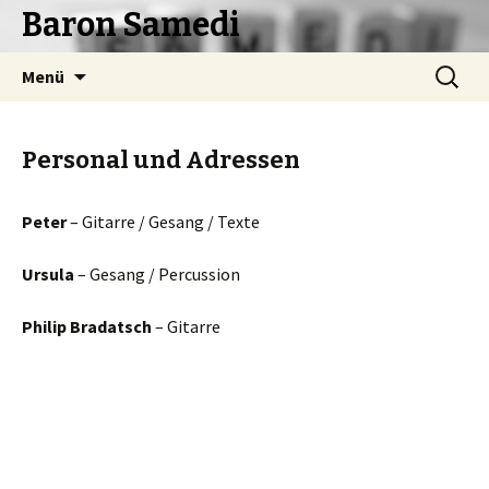
Baron Samedi
Springe
Suchen
Menü
zum
nach:
Inhalt
Personal und Adressen
Peter
– Gitarre / Gesang / Texte
Ursula
– Gesang / Percussion
Philip Bradatsch
– Gitarre