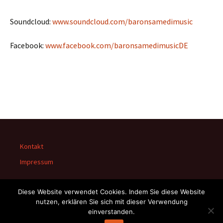
Soundcloud:
www.soundcloud.com/baronsamedimusic
Facebook:
www.facebook.com/baronsamedimusicDE
Kontakt
Impressum
Diese Website verwendet Cookies. Indem Sie diese Website
nutzen, erklären Sie sich mit dieser Verwendung
einverstanden.
Stolz präsentiert von WordPress